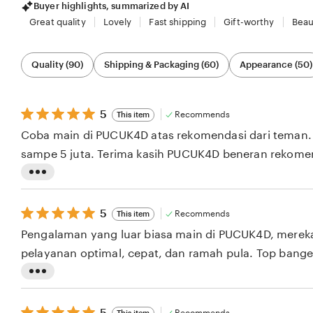
Buyer highlights, summarized by AI
Great quality
Lovely
Fast shipping
Gift-worthy
Beau
Filter
Quality (90)
Shipping & Packaging (60)
Appearance (50)
by
category
5
5
Recommends
This item
out
Coba main di PUCUK4D atas rekomendasi dari teman. M
of
5
sampe 5 juta. Terima kasih PUCUK4D beneran rekome
stars
L
i
5
5
Recommends
This item
s
out
Pengalaman yang luar biasa main di PUCUK4D, mereka
of
t
5
pelayanan optimal, cepat, dan ramah pula. Top bange
i
stars
n
L
g
i
5
r
5
Recommends
This item