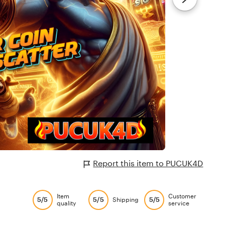
Report this item to PUCUK4D
Item
Customer
5/5
5/5
5/5
Shipping
quality
service