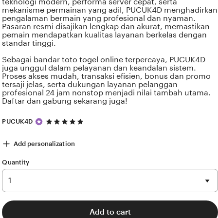
teknologi modern, performa server cepat, serta
mekanisme permainan yang adil, PUCUK4D menghadirkan
pengalaman bermain yang profesional dan nyaman.
Pasaran resmi disajikan lengkap dan akurat, memastikan
pemain mendapatkan kualitas layanan berkelas dengan
standar tinggi.
Sebagai bandar
toto
togel online terpercaya, PUCUK4D
juga unggul dalam pelayanan dan keandalan sistem.
Proses akses mudah, transaksi efisien, bonus dan promo
tersaji jelas, serta dukungan layanan pelanggan
profesional 24 jam nonstop menjadi nilai tambah utama.
Daftar dan gabung sekarang juga!
5
PUCUK4D
out
of
Add personalization
5
stars
Quantity
Add to cart