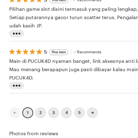
s
out
e
Pilihan game slot disini termasuk yang paling lengkap,
of
t
5
v
Setiap putarannya gacor turun scatter terus. Penga
i
stars
i
udah kasih JP.
n
e
g
L
w
r
i
b
5
e
5
Recommends
This item
s
out
y
v
Main di PUCUK4D nyaman banget, link aksesnya anti l
of
t
F
5
i
Mau menang berapapun juga pasti dibayar kalau main d
i
stars
i
e
PUCUK4D.
n
t
w
g
L
r
b
r
i
i
y
e
s
Y
A
Previous
Next
v
2
3
4
5
1
t
page
page
u
d
i
i
a
n
e
n
n
Photos from reviews
a
w