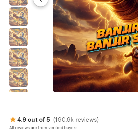
4.9 out of 5
(190.9k reviews)
All reviews are from verified buyers