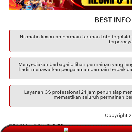
BEST INF
Nikmatin keseruan bermain taruhan toto togel 4d
terpercaya 
Menyediakan berbagai pilihan permainan yang leng
hadir menawarkan pengalaman bermain terbaik dan
Layanan CS professional 24 jam penuh siap m
memastikan seluruh permainan berj
Copyright 2
PUCUK4D
PUCUK4D RESMI